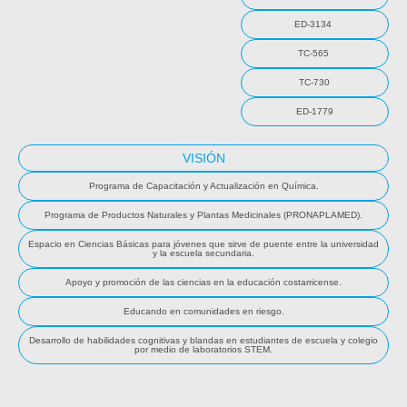
ED-3134
TC-565
TC-730
ED-1779
VISIÓN
Programa de Capacitación y Actualización en Química.
Programa de Productos Naturales y Plantas Medicinales (PRONAPLAMED).
Espacio en Ciencias Básicas para jóvenes que sirve de puente entre la universidad
y la escuela secundaria.
Apoyo y promoción de las ciencias en la educación costarricense.
Educando en comunidades en riesgo.
Desarrollo de habilidades cognitivas y blandas en estudiantes de escuela y colegio
por medio de laboratorios STEM.