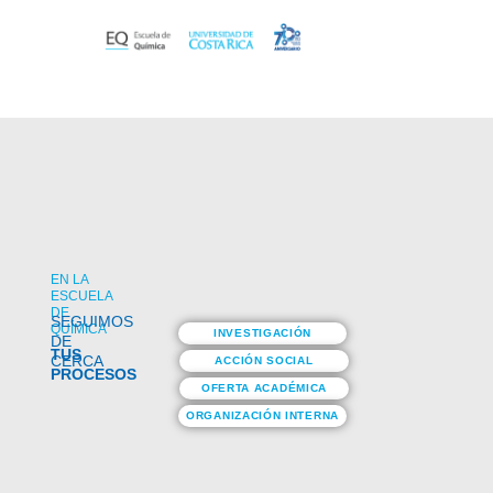
EN LA
ESCUELA
DE
SEGUIMOS
QUÍMICA
INVESTIGACIÓN
DE
TUS
CERCA
ACCIÓN SOCIAL
PROCESOS
OFERTA ACADÉMICA
ORGANIZACIÓN INTERNA