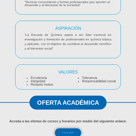
“Generar conocimiento y formar profesionales que aporten al
desarrollo y al bienestar de la sociedad”
ASPIRACIÓN
“La Escuela de Química aspira a ser líder nacional en
investigación y formación de profesionales en química básica
y aplicada, con el objetivo de contribuir al desarrollo científico
y al bienestar social”
VALORES
Excelencia​
Tolerancia​
Integridad​
Responsabilidad social
Respeto mutuo​
OFERTA ACADÉMICA
Acceda a las
ofertas de cursos y horarios
por medio del siguiente enlace:
II Ciclo 2026